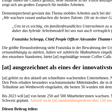
Einige haben die Chance genutzt, neue Modelle in der Praxis auszu
zeigt sich am großen Zuspruch für mobiles Arbeiten.
Dementsprechend gewinnt das Thema mobiles Arbeiten auch bei der Pe
„
Wir wachsen rasant und
suchen die besten Talente. Ob sie in einer 
„Uns ist es wichtig, ein familienfreundliches Unternehmen zu 
daher das hybride Arbeitsmodell bei uns nun auch vertraglich f
Franziska Schropp, Chief People Officer Alexander Tham
Die größte Herausforderung sieht Franziska in der Bewahrung der Un
ortsunabhängig zu stärken, haben wir zahlreiche Maßnahmen eingefüh
den einzelnen Standorten, bietet [at] regelmäßige remote Coffee Call
[at] ausgezeichnet als eines der innovati
[at] gehört zu den aktuell am schnellsten wachsenden Unternehmen. N
Den Preis erhalten besonders wachstumsstarke Mittelständler, die in 
Teilnahme am Wettbewerb eingeladen, die besten 50 wurden mit dem
Bis 2023 will [at] von heute 250 auf 500 Mitarbeiter:innen wachsen.
Schweiz geplant.
Aktuell sucht [at] standortübergreifend über 120 ne
Diesen Beitrag teilen: