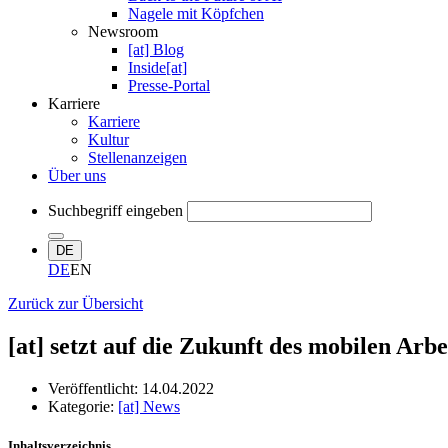
Nagele mit Köpfchen
Newsroom
[at] Blog
Inside[at]
Presse-Portal
Karriere
Karriere
Kultur
Stellenanzeigen
Über uns
Suchbegriff eingeben
DE
DE
EN
Zurück zur Übersicht
[at] setzt auf die Zukunft des mobilen Arbe
Veröffentlicht:
14.04.2022
Kategorie:
[at] News
Inhaltsverzeichnis