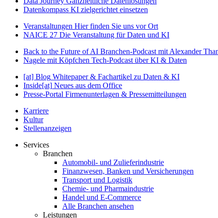
Data Journey
Ganzheitliche Datenlösungen
Datenkompass
KI zielgerichtet einsetzen
Veranstaltungen
Hier finden Sie uns vor Ort
NAICE 27
Die Veranstaltung für Daten und KI
Back to the Future of AI
Branchen-Podcast mit Alexander Th
Nagele mit Köpfchen
Tech-Podcast über KI & Daten
[at] Blog
Whitepaper & Fachartikel zu Daten & KI
Inside[at]
Neues aus dem Office
Presse-Portal
Firmenunterlagen & Pressemitteilungen
Karriere
Kultur
Stellenanzeigen
Services
Branchen
Automobil- und Zulieferindustrie
Finanzwesen, Banken und Versicherungen
Transport und Logistik
Chemie- und Pharmaindustrie
Handel und E-Commerce
Alle Branchen ansehen
Leistungen