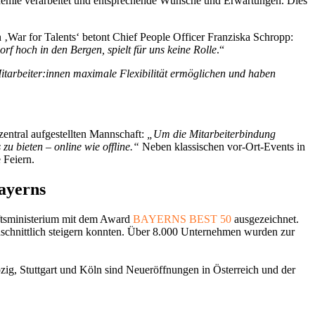
ndemie verarbeitet und entsprechende Wünsche und Erwartungen. Dies
War for Talents‘ betont Chief People Officer Franziska Schropp:
f hoch in den Bergen, spielt für uns keine Rolle
.“
Mitarbeiter:innen maximale Flexibilität ermöglichen und haben
entral aufgestellten Mannschaft:
„Um die Mitarbeiterbindung
 bieten – online wie offline.“
Neben klassischen vor-Ort-Events in
e Feiern.
Bayerns
aftsministerium mit dem Award
BAYERNS BEST 50
ausgezeichnet.
rchschnittlich steigern konnten. Über 8.000 Unternehmen wurden zur
zig, Stuttgart und Köln sind Neueröffnungen in Österreich und der