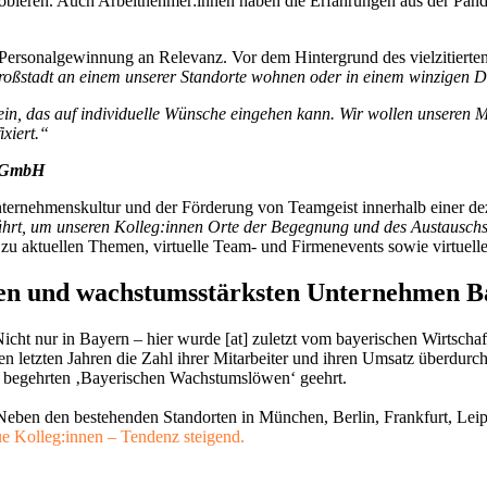
probieren. Auch Arbeitnehmer:innen haben die Erfahrungen aus der Pa
rsonalgewinnung an Relevanz. Vor dem Hintergrund des vielzitierten ‚
Großstadt an einem unserer Standorte wohnen oder in einem winzigen Dor
sein, das auf individuelle Wünsche eingehen kann. Wir wollen unseren 
ixiert.“
m GmbH
ternehmenskultur und der Förderung von Teamgeist innerhalb einer dez
rt, um unseren Kolleg:innen Orte der Begegnung und des Austauschs zu
s zu aktuellen Themen, virtuelle Team- und Firmenevents sowie virtuell
vsten und wachstumsstärksten Unternehmen 
icht nur in Bayern – hier wurde [at] zuletzt vom bayerischen Wirtsch
den letzten Jahren die Zahl ihrer Mitarbeiter und ihren Umsatz überdu
 begehrten ‚Bayerischen Wachstumslöwen‘ geehrt.
 Neben den bestehenden Standorten in München, Berlin, Frankfurt, Leip
ue Kolleg:innen – Tendenz steigend.