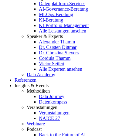
Datenplattform-Services
AI-Governance-Beratung
MLOps-Beratung
KI-Beratung
KI-Portfolio-Management
Alle Leistungen ansehen
Speaker & Experts
Alexander Thamm
Dr. Carsten Dittmar
Dr. Christina Sievers
Cordula Thamm
Victor Seifert
Alle Experten ansehen
Data Academy
Referenzen
Insights & Events
Methodiken
Data Journey
Datenkompass
Veranstaltungen
Veranstaltungen
NAICE 27
Webinare
Podcast
Back to the Future of AI