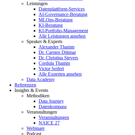
Leistungen
Datenplattform-Services
AI-Governance-Beratung
MLOps-Beratung
KI-Beratung
KI-Portfolio-Management
Alle Leistungen ansehen
Speaker & Experts
Alexander Thamm
Dr. Carsten Dittmar
Dr. Christina Sievers
Cordula Thamm
Victor Seifert
Alle Experten ansehen
Data Academy
Referenzen
Insights & Events
Methodiken
Data Journey
Datenkompass
Veranstaltungen
Veranstaltungen
NAICE 27
Webinare
Podcast