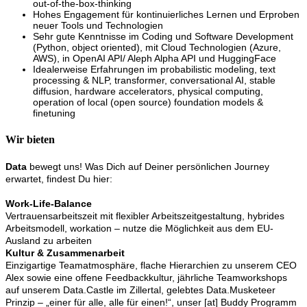
out-of-the-box-thinking
Hohes Engagement für kontinuierliches Lernen und Erproben
neuer Tools und Technologien
Sehr gute Kenntnisse im Coding und Software Development
(Python, object oriented), mit Cloud Technologien (Azure,
AWS), in OpenAI API/ Aleph Alpha API und HuggingFace
Idealerweise Erfahrungen im probabilistic modeling, text
processing & NLP, transformer, conversational AI, stable
diffusion, hardware accelerators, physical computing,
operation of local (open source) foundation models &
finetuning
Wir bieten
Data
bewegt uns! Was Dich auf Deiner persönlichen Journey
erwartet, findest Du hier:
Work-Life-Balance
Vertrauensarbeitszeit mit flexibler Arbeitszeitgestaltung, hybrides
Arbeitsmodell, workation – nutze die Möglichkeit aus dem EU-
Ausland zu arbeiten
Kultur & Zusammenarbeit
Einzigartige Teamatmosphäre, flache Hierarchien zu unserem CEO
Alex sowie eine offene Feedbackkultur, jährliche Teamworkshops
auf unserem Data.Castle im Zillertal, gelebtes Data.Musketeer
Prinzip – „einer für alle, alle für einen!“, unser [at] Buddy Programm