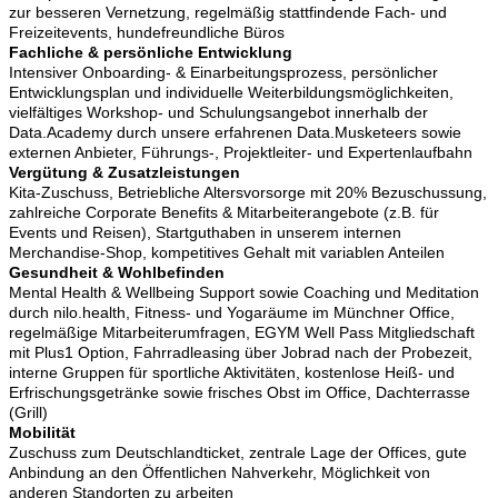
zur besseren Vernetzung, regelmäßig stattfindende Fach- und
Freizeitevents, hundefreundliche Büros
Fachliche & persönliche Entwicklung
Intensiver Onboarding- & Einarbeitungsprozess, persönlicher
Entwicklungsplan und individuelle Weiterbildungsmöglichkeiten,
vielfältiges Workshop- und Schulungsangebot innerhalb der
Data.Academy durch unsere erfahrenen Data.Musketeers sowie
externen Anbieter, Führungs-, Projektleiter- und Expertenlaufbahn
Vergütung & Zusatzleistungen
Kita-Zuschuss, Betriebliche Altersvorsorge mit 20% Bezuschussung,
zahlreiche Corporate Benefits & Mitarbeiterangebote (z.B. für
Events und Reisen), Startguthaben in unserem internen
Merchandise-Shop, kompetitives Gehalt mit variablen Anteilen
Gesundheit & Wohlbefinden
Mental Health & Wellbeing Support sowie Coaching und Meditation
durch nilo.health, Fitness- und Yogaräume im Münchner Office,
regelmäßige Mitarbeiterumfragen, EGYM Well Pass Mitgliedschaft
mit Plus1 Option, Fahrradleasing über Jobrad nach der Probezeit,
interne Gruppen für sportliche Aktivitäten, kostenlose Heiß- und
Erfrischungsgetränke sowie frisches Obst im Office, Dachterrasse
(Grill)
Mobilität
Zuschuss zum Deutschlandticket, zentrale Lage der Offices, gute
Anbindung an den Öffentlichen Nahverkehr, Möglichkeit von
anderen Standorten zu arbeiten