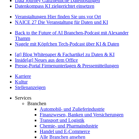
Data Journey
Ganzheitliche Datenlösungen
Datenkompass
KI zielgerichtet einsetzen
Veranstaltungen
Hier finden Sie uns vor Ort
NAICE 27
Die Veranstaltung für Daten und KI
Back to the Future of AI
Branchen-Podcast mit Alexander
Thamm
Nagele mit Köpfchen
Tech-Podcast über KI & Daten
[at] Blog
Whitepaper & Fachartikel zu Daten & KI
Inside[at]
Neues aus dem Office
Presse-Portal
Firmenunterlagen & Pressemitteilungen
Karriere
Kultur
Stellenanzeigen
Services
Branchen
Automobil- und Zulieferindustrie
Finanzwesen, Banken und Versicherungen
Transport und Logistik
Chemie- und Pharmaindustrie
Handel und E-Commerce
Alle Branchen ansehen