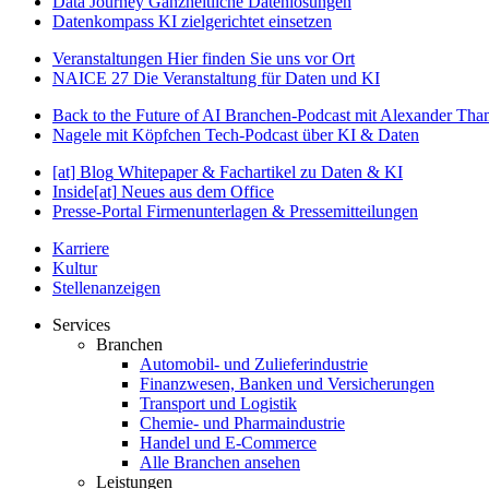
Data Journey
Ganzheitliche Datenlösungen
Datenkompass
KI zielgerichtet einsetzen
Veranstaltungen
Hier finden Sie uns vor Ort
NAICE 27
Die Veranstaltung für Daten und KI
Back to the Future of AI
Branchen-Podcast mit Alexander Th
Nagele mit Köpfchen
Tech-Podcast über KI & Daten
[at] Blog
Whitepaper & Fachartikel zu Daten & KI
Inside[at]
Neues aus dem Office
Presse-Portal
Firmenunterlagen & Pressemitteilungen
Karriere
Kultur
Stellenanzeigen
Services
Branchen
Automobil- und Zulieferindustrie
Finanzwesen, Banken und Versicherungen
Transport und Logistik
Chemie- und Pharmaindustrie
Handel und E-Commerce
Alle Branchen ansehen
Leistungen