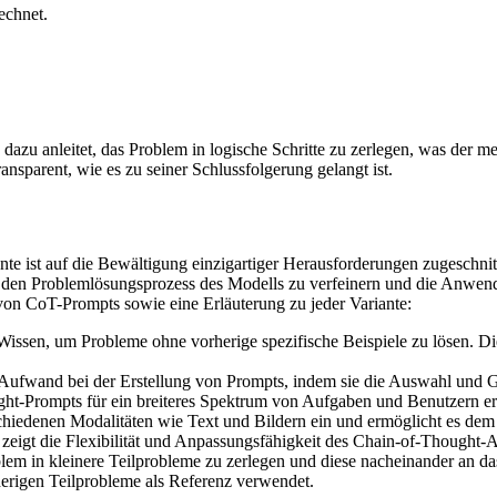
echnet.
zu anleitet, das Problem in logische Schritte zu zerlegen, was der me
nsparent, wie es zu seiner Schlussfolgerung gelangt ist.
e ist auf die Bewältigung einzigartiger Herausforderungen zugeschnitt
 den Problemlösungsprozess des Modells zu verfeinern und die Anwen
von CoT-Prompts sowie eine Erläuterung zu jeder Variante:
Wissen, um Probleme ohne vorherige spezifische Beispiele zu lösen. Die
 Aufwand bei der Erstellung von Prompts, indem sie die Auswahl und G
ght-Prompts für ein breiteres Spektrum von Aufgaben und Benutzern er
schiedenen Modalitäten wie Text und Bildern ein und ermöglicht es de
 zeigt die Flexibilität und Anpassungsfähigkeit des Chain-of-Thought-A
Problem in kleinere Teilprobleme zu zerlegen und diese nacheinander a
herigen Teilprobleme als Referenz verwendet.