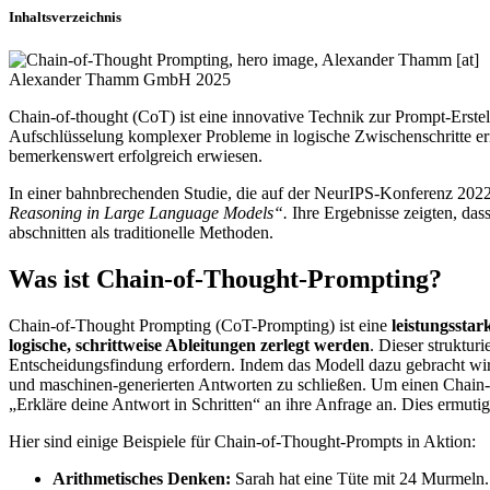
Inhaltsverzeichnis
Alexander Thamm GmbH 2025
Chain-of-thought (CoT) ist eine innovative Technik zur Prompt-Erstel
Aufschlüsselung komplexer Probleme in logische Zwischenschritte er
bemerkenswert erfolgreich erwiesen.
In einer bahnbrechenden Studie, die auf der NeurIPS-Konferenz 2022
Reasoning in Large Language Models“.
Ihre Ergebnisse zeigten, da
abschnitten als traditionelle Methoden.
Was ist Chain-of-Thought-Prompting?
Chain-of-Thought Prompting (CoT-Prompting) ist eine
leistungssta
logische, schrittweise Ableitungen zerlegt werden
. Dieser struktur
Entscheidungsfindung erfordern. Indem das Modell dazu gebracht wir
und maschinen-generierten Antworten zu schließen. Um einen Chain-o
„Erkläre deine Antwort in Schritten“ an ihre Anfrage an. Dies ermut
Hier sind einige Beispiele für Chain-of-Thought-Prompts in Aktion:
Arithmetisches Denken:
Sarah hat eine Tüte mit 24 Murmeln. 