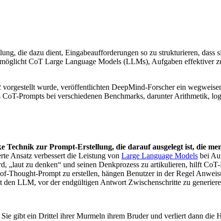
lung, die dazu dient, Eingabeaufforderungen so zu strukturieren, dass
möglicht CoT Large Language Models (LLMs), Aufgaben effektiver zu b
 vorgestellt wurde, veröffentlichten DeepMind-Forscher ein wegweise
ss CoT-Prompts bei verschiedenen Benchmarks, darunter Arithmetik, l
rke Technik zur Prompt-Erstellung, die darauf ausgelegt ist, die
ierte Ansatz verbessert die Leistung von
Large Language Models
bei Au
d, „laut zu denken“ und seinen Denkprozess zu artikulieren, hilft C
f-Thought-Prompt zu erstellen, hängen Benutzer in der Regel Anweisu
igt den LLM, vor der endgültigen Antwort Zwischenschritte zu generier
Sie gibt ein Drittel ihrer Murmeln ihrem Bruder und verliert dann die