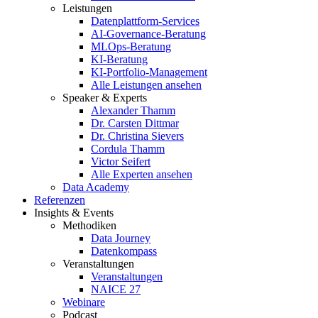
Leistungen
Datenplattform-Services
AI-Governance-Beratung
MLOps-Beratung
KI-Beratung
KI-Portfolio-Management
Alle Leistungen ansehen
Speaker & Experts
Alexander Thamm
Dr. Carsten Dittmar
Dr. Christina Sievers
Cordula Thamm
Victor Seifert
Alle Experten ansehen
Data Academy
Referenzen
Insights & Events
Methodiken
Data Journey
Datenkompass
Veranstaltungen
Veranstaltungen
NAICE 27
Webinare
Podcast