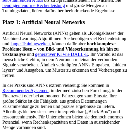
selbstfahrenden Autos
bis zu Sprachassistenten. Ihr Nachteil: Sie
benötigen enorme Rechenleistung
und große Mengen an
Trainingsdaten, liefern dafür aber beeindruckende Ergebnisse.
Platz 1: Artificial Neural Networks
Artificial Neural Networks (ANNs) gelten als „Königsklasse“ der
Machine-Learning-Algorithmen. Sie benötigen viel Rechenleistung
und
lange Trainingszeiten
, können dafür aber
hochkomplexe
Probleme lösen – von Bild- und Videoerkennung bis hin zu
Textanalyse
und
generativer KI wie DALL·E
. Ihr Vorbild ist das
menschliche Gehirn, in dem Neuronen miteinander verbunden
Signale verarbeiten. Ähnlich verknüpfen ANNs Eingaben, „hidden
layers“ und Ausgaben, um Muster zu erkennen und Vorhersagen zu
treffen.
In der Praxis sind ANNs extrem vielseitig: Sie kommen in
Recommender-Systemen
, in der medizinischen Forschung, in der
Finanzwelt oder bei autonomen Fahrzeugen zum Einsatz. Ihre
größte Stärke ist die Fähigkeit, aus großen Datenmengen
Zusammenhänge zu lernen und präzise Ergebnisse zu liefern.
Allerdings bleiben sie schwer interpretierbar („Black Box“) und
ressourcenintensiv. Für Unternehmen bieten sie dennoch enormes
Potenzial, wenn Rechenkapazitäten und Daten in ausreichender
Menge vorhanden sind.