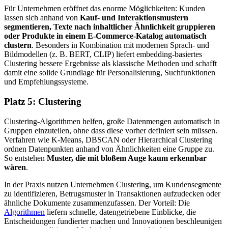
Für Unternehmen eröffnet das enorme Möglichkeiten: Kunden
lassen sich anhand von
Kauf- und Interaktionsmustern
segmentieren, Texte nach inhaltlicher Ähnlichkeit gruppieren
oder Produkte in einem E-Commerce-Katalog automatisch
clustern
. Besonders in Kombination mit
modernen Sprach- und
Bildmodellen (z. B. BERT, CLIP)
liefert embedding-basiertes
Clustering bessere Ergebnisse als klassische Methoden und schafft
damit eine solide Grundlage für Personalisierung, Suchfunktionen
und Empfehlungssysteme.
Platz 5: Clustering
Clustering-Algorithmen helfen, große Datenmengen automatisch in
Gruppen einzuteilen, ohne dass diese vorher definiert sein müssen.
Verfahren wie K-Means, DBSCAN oder Hierarchical Clustering
ordnen Datenpunkten anhand von Ähnlichkeiten eine Gruppe zu.
So entstehen
Muster, die mit bloßem Auge kaum erkennbar
wären
.
In der Praxis nutzen Unternehmen Clustering, um Kundensegmente
zu identifizieren, Betrugsmuster in Transaktionen aufzudecken oder
ähnliche Dokumente zusammenzufassen. Der Vorteil: Die
Algorithmen
liefern schnelle, datengetriebene Einblicke, die
Entscheidungen fundierter machen und Innovationen beschleunigen