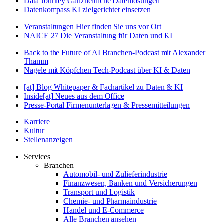
Data Journey
Ganzheitliche Datenlösungen
Datenkompass
KI zielgerichtet einsetzen
Veranstaltungen
Hier finden Sie uns vor Ort
NAICE 27
Die Veranstaltung für Daten und KI
Back to the Future of AI
Branchen-Podcast mit Alexander
Thamm
Nagele mit Köpfchen
Tech-Podcast über KI & Daten
[at] Blog
Whitepaper & Fachartikel zu Daten & KI
Inside[at]
Neues aus dem Office
Presse-Portal
Firmenunterlagen & Pressemitteilungen
Karriere
Kultur
Stellenanzeigen
Services
Branchen
Automobil- und Zulieferindustrie
Finanzwesen, Banken und Versicherungen
Transport und Logistik
Chemie- und Pharmaindustrie
Handel und E-Commerce
Alle Branchen ansehen