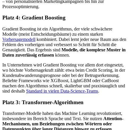
– von personalisierten Marketingkampagnen bis hin zur
Prozessoptimierung.
Platz 4: Gradient Boosting
Gradient Boosting ist ein Algorithmus, der viele schwächere
Modelle (meist Entscheidungsbäume) zu einem starken
Vorhersagemodell
kombiniert. Dabei lernt jeder neue Baum aus den
Fehlern des vorherigen und verbessert so Schritt für Schritt die
Genauigkeit. Das Ergebnis sind
Modelle, die komplexe Muster in
Daten zuverlässig erfassen
können.
In Unternehmen wird Gradient Boosting vor allem dort eingesetzt,
wo höchste Vorhersagekraft zählt: etwa beim Credit Scoring, in der
Kundenabwanderungsprognose oder bei der Betrugserkennung.
Beliebte Frameworks wie XGBoost, LightGBM oder CatBoost
machen den Algorithmus schnell, skalierbar und praxistauglich und
sind deshalb
Standard in vielen Data-Science-Teams
.
Platz 3: Transformer-Algorithmen
Transformer-Modelle haben das Machine Learning revolutioniert,
insbesondere im Bereich Sprache und Text. Sie nutzen
Attention-
Mechanismen, um Beziehungen zwischen Wörtern oder
Datenpunkten über lange Distanzen hinweg zu erfassen
.