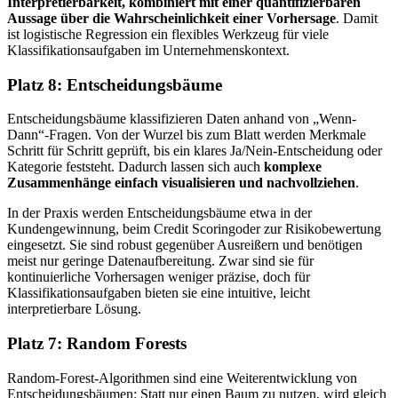
Interpretierbarkeit, kombiniert mit einer quantifizierbaren
Aussage über die Wahrscheinlichkeit einer Vorhersage
. Damit
ist logistische Regression ein flexibles Werkzeug für viele
Klassifikationsaufgaben im Unternehmenskontext.
Platz 8: Entscheidungsbäume
Entscheidungsbäume klassifizieren Daten anhand von „Wenn-
Dann“-Fragen. Von der Wurzel bis zum Blatt werden Merkmale
Schritt für Schritt geprüft, bis ein klares Ja/Nein-Entscheidung oder
Kategorie feststeht. Dadurch lassen sich auch
komplexe
Zusammenhänge einfach visualisieren und nachvollziehen
.
In der Praxis werden Entscheidungsbäume etwa in der
Kundengewinnung, beim Credit Scoring
oder zur Risikobewertung
eingesetzt. Sie sind robust gegenüber Ausreißern und benötigen
meist nur geringe Datenaufbereitung. Zwar sind sie für
kontinuierliche Vorhersagen weniger präzise, doch für
Klassifikationsaufgaben bieten sie eine intuitive, leicht
interpretierbare Lösung.
Platz 7: Random Forests
Random-Forest-Algorithmen sind eine Weiterentwicklung von
Entscheidungsbäumen: Statt nur einen Baum zu nutzen, wird gleich