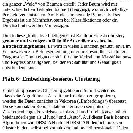
ein ganzer „Wald“ von Bäumen erstellt. Jeder Baum wird mit
unterschiedlichen Teildaten trainiert (Bagging), wodurch vielfältige
Perspektiven entstehen. Am Ende stimmen alle Bäume ab. Das
Ergebnis ist ein Mehrheitsvotum bei Klassifikationen oder ein
Durchschnittswert bei Vorhersagen.
Durch diese „kollektive Intelligenz“ ist Random Forest
robuster,
genauer und weniger anfällig für Ausreißer als einzelne
Entscheidungsbäume
. Er wird in vielen Branchen genutzt, etwa im
Finanzwesen zur Betrugserkennung oder im Gesundheitssektor zur
Diagnostik. Damit eignet er sich für eine Vielzahl an Klassifikations-
und Regressionsaufgaben, bei denen Stabilität und Genauigkeit
entscheidend sind.
Platz 6: Embedding-basiertes Clustering
Embedding-basiertes Clustering geht einen Schritt weiter als
klassische Algorithmen. Anstatt nur Rohdaten zu gruppieren,
werden die Daten zunächst in Vektoren („Embeddings“) übersetzt.
Diese kompakten Repräsentationen erfassen semantische
Zusammenhänge, beispielsweise, dass „Hund“ und „Katze“ näher
beieinanderliegen als „Hund“ und „Auto“. Auf dieser Basis können
Algorithmen wie DBSCAN oder HDBSCAN deutlich präzisere
Cluster bilden, selbst bei komplexen und hochdimensionalen Daten.